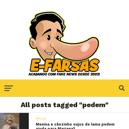
All posts tagged "pedem"
FALSO
Menina e cãozinho sujos de lama pedem
ajuda para Mariana?