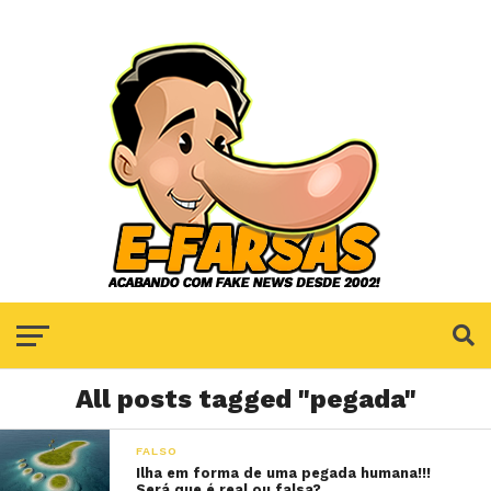
All posts tagged "pegada"
FALSO
Ilha em forma de uma pegada humana!!!
Será que é real ou falsa?