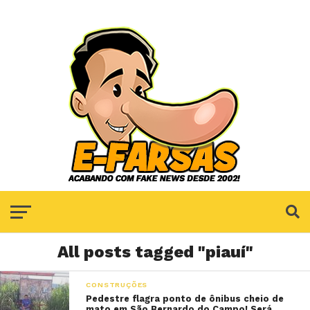
All posts tagged "piauí"
CONSTRUÇÕES
Pedestre flagra ponto de ônibus cheio de
mato em São Bernardo do Campo! Será