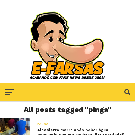
All posts tagged "pinga"
FALSO
Alcoólatra morre após beber água
pensando que era cachaça! Será verdade?