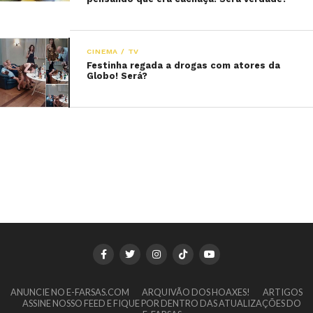
CINEMA / TV
Festinha regada a drogas com atores da
Globo! Será?
ANUNCIE NO E-FARSAS.COM
ARQUIVÃO DOS HOAXES!
ARTIGOS
ASSINE NOSSO FEED E FIQUE POR DENTRO DAS ATUALIZAÇÕES DO