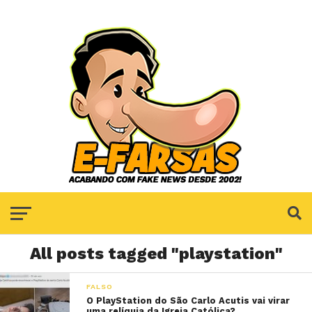
All posts tagged "playstation"
FALSO
O PlayStation do São Carlo Acutis vai virar
uma relíquia da Igreja Católica?