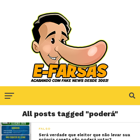
All posts tagged "poderá"
FALSO
Será verdade que eleitor que não levar sua
própria caneta não poderá votar?