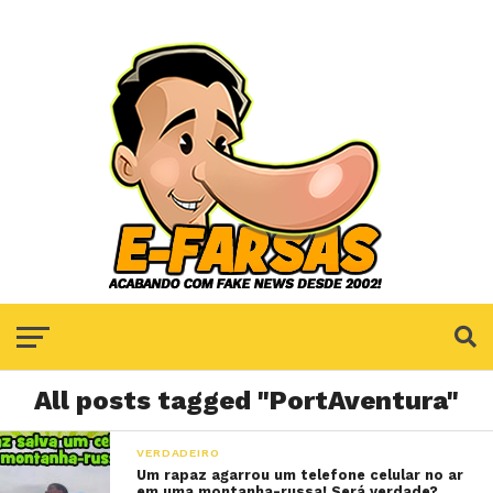
All posts tagged "PortAventura"
VERDADEIRO
Um rapaz agarrou um telefone celular no ar
em uma montanha-russa! Será verdade?