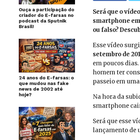
Ouça a participação do
Será que o víd
criador do E-farsas no
smartphone em 
podcast da Sputnik
Brasil!
ou falso? Descub
Esse vídeo surg
setembro de 20
em poucos dias
homem ter conse
24 anos do E-farsas: o
passeio em uma
que mudou nas fake
news de 2002 até
hoje?
Na hora da subid
smartphone cai
Será que esse ví
lançamento de 