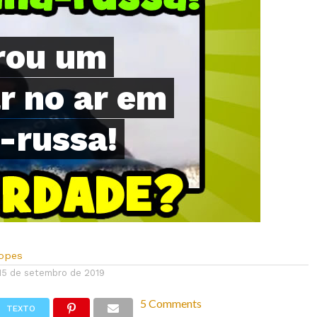
rou um
ar no ar em
-russa!
Lopes
15 de setembro de 2019
5 Comments
TEXTO