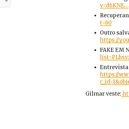
v=d6KNE…
Recuperan
t=60
Outro salv
https://yo
FAKE EM 
list=PLbs
Entrevista
https://ww
c_id=1&obj
Gilmar veste:
ht