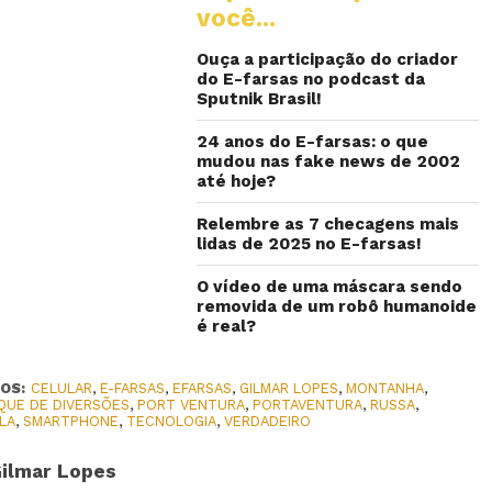
você...
Ouça a participação do criador
do E-farsas no podcast da
Sputnik Brasil!
24 anos do E-farsas: o que
mudou nas fake news de 2002
até hoje?
Relembre as 7 checagens mais
lidas de 2025 no E-farsas!
O vídeo de uma máscara sendo
removida de um robô humanoide
é real?
OS:
CELULAR
,
E-FARSAS
,
EFARSAS
,
GILMAR LOPES
,
MONTANHA
,
QUE DE DIVERSÕES
,
PORT VENTURA
,
PORTAVENTURA
,
RUSSA
,
LA
,
SMARTPHONE
,
TECNOLOGIA
,
VERDADEIRO
ilmar Lopes