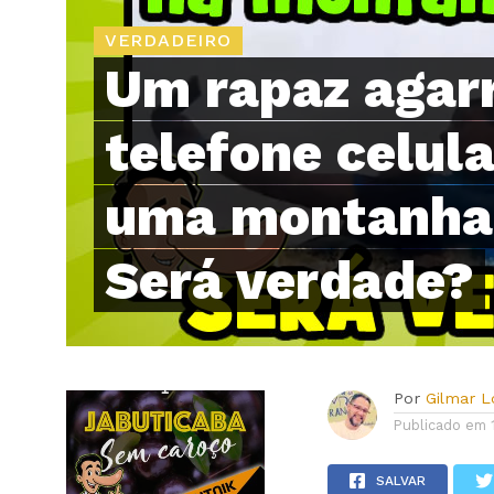
VERDADEIRO
Um rapaz agar
telefone celul
uma montanha
Será verdade?
Por
Gilmar 
Publicado em
SALVAR