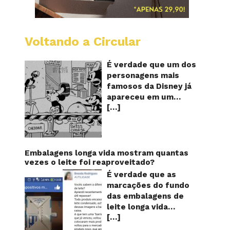
Voltando a Circular
Desenh
mostra
o
É verdade que um dos
Mickey
personagens mais
furand
famosos da Disney já
queijos
apareceu em um
com
[…]
desenho animado na
o
pênis?
TV furando queijos
com o seu pênis? O
vídeo é compartilhado
na forma de um GIF
Embalagens longa vida mostram quantas
animado e mostra
vezes o leite foi reaproveitado?
imagens de um
É verdade que as
episódio antigo do
marcações do fundo
desenho do
das embalagens de
personagem Mickey
leite longa vida
Mouse, dos
[…]
servem para mostrar
Estúdios Disney,
quantas vezes o