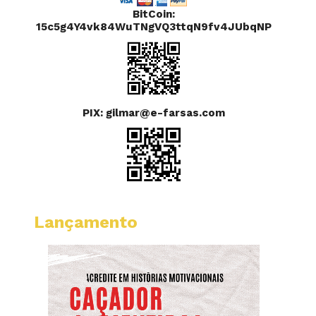
BitCoin:
15c5g4Y4vk84WuTNgVQ3ttqN9fv4JUbqNP
PIX: gilmar@e-farsas.com
Lançamento