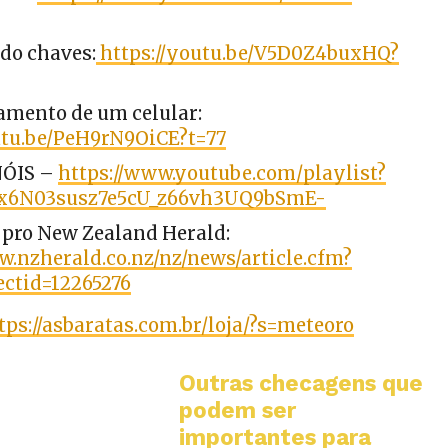
do chaves:
https://youtu.be/V5D0Z4buxHQ?
amento de um celular:
utu.be/PeH9rN9OiCE?t=77
NÓIS –
https://www.youtube.com/playlist?
vx6N03susz7e5cU_z66vh3UQ9bSmE-
 pro New Zealand Herald:
w.nzherald.co.nz/nz/news/article.cfm?
ectid=12265276
tps://asbaratas.com.br/loja/?s=meteoro
Outras checagens que
podem ser
importantes para