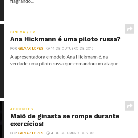
flagrando...
CINEMA / TV
Ana Hickmann é uma piloto russa?
POR
GILMAR LOPES
14 DE OUTUBRO DE 2015
A apresentadora e modelo Ana Hickmann é, na
verdade, uma piloto russa que comandou um ataque...
ACIDENTES
Maiô de ginasta se rompe durante
exercícios!
POR
GILMAR LOPES
4 DE SETEMBRO DE 2013