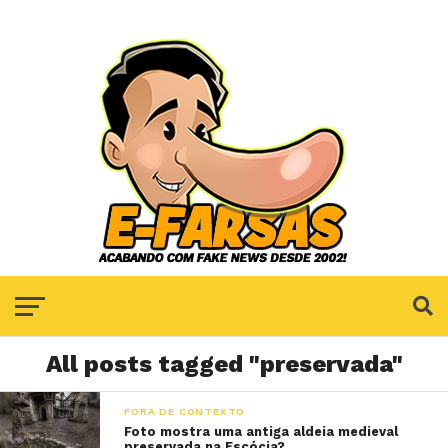
All posts tagged "preservada"
FORA DE CONTEXTO
Foto mostra uma antiga aldeia medieval
preservada na Escócia?