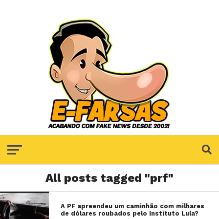
All posts tagged "prf"
A PF apreendeu um caminhão com milhares
de dólares roubados pelo Instituto Lula?