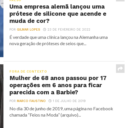
FALSO
Uma empresa alemã lançou uma
prótese de silicone que acende e
muda de cor?
POR
GILMAR LOPES
23 DE FEVEREIRO DE 2022
É verdade que uma clínica lançou na Alemanha uma
nova geração de próteses de seios que...
FORA DE CONTEXTO
Mulher de 68 anos passou por 17
operações em 6 anos para ficar
parecida com a Barbie?
POR
MARCO FAUSTINO
1 DE JULHO DE 2019
No dia 30 de junho de 2019, uma página no Facebook
chamada “Feios na Moda” (arquivo)...