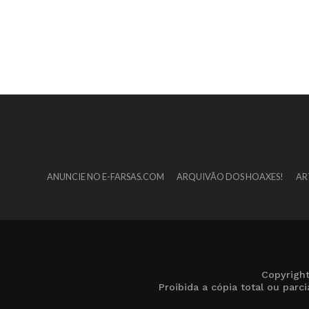
ANUNCIE NO E-FARSAS.COM
ARQUIVÃO DOS HOAXES!
AR
Copyrigh
Proibida a cópia total ou par