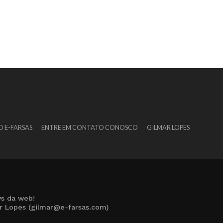
O E-FARSAS
ENTRE EM CONTATO CONOSCO
GILMAR LOPES
s da web!
ar Lopes (gilmar@e-farsas.com)