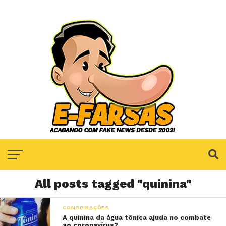
All posts tagged "quinina"
CONSPIRAÇÕES
A quinina da água tônica ajuda no combate
ao coronavírus?