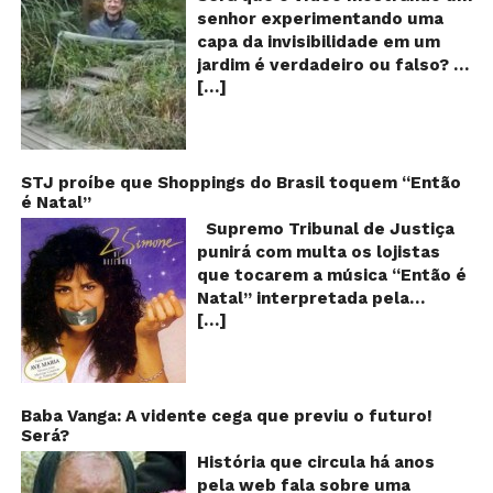
e
senhor experimentando uma
ví
capa da invisibilidade em um
a
jardim é verdadeiro ou falso? O
no
[…]
vídeo surgiu nas redes sociais e
ca
qu
em diversos sites e blogs na
d
segunda semana de dezembro
in
de 2017 e rapidamente ganhou
centenas de milhares de
STJ proíbe que Shoppings do Brasil toquem “Então
é Natal”
curtidas e de
compartilhamentos. Nele
Supremo Tribunal de Justiça
podemos ver um senhor
punirá com multa os lojistas
exibindo o que parece ser uma
que tocarem a música “Então é
das maiores invenções dos
Natal” interpretada pela
últimos tempos: Um tipo de
[…]
cantora Simone! Será? De
capa que torna o usuário
acordo com notícia publicada
completamente invisível!
em diversos sites e blogs (e
Inicialmente publicado por um
amplamente divulgada nas
usuário da rede social chinesa
redes sociais), uma das
Baba Vanga: A vidente cega que previu o futuro!
Weibo, o filme de pouco mais
Será?
canções mais populares do
de um minuto de duração já foi
Natal brasileiro estaria proibida
História que circula há anos
visto mais de 20 milhões de
de ser executada nos
pela web fala sobre uma