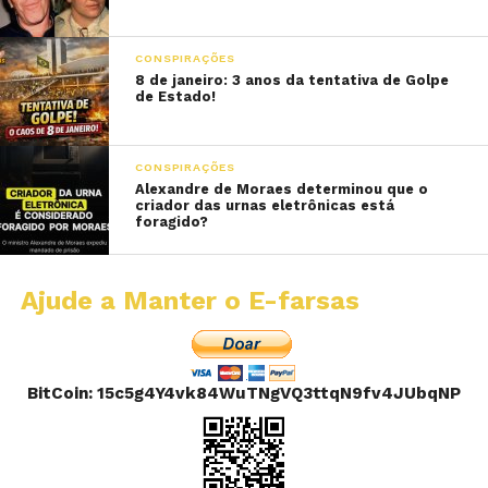
CONSPIRAÇÕES
8 de janeiro: 3 anos da tentativa de Golpe
de Estado!
CONSPIRAÇÕES
Alexandre de Moraes determinou que o
criador das urnas eletrônicas está
foragido?
Ajude a Manter o E-farsas
BitCoin: 15c5g4Y4vk84WuTNgVQ3ttqN9fv4JUbqNP