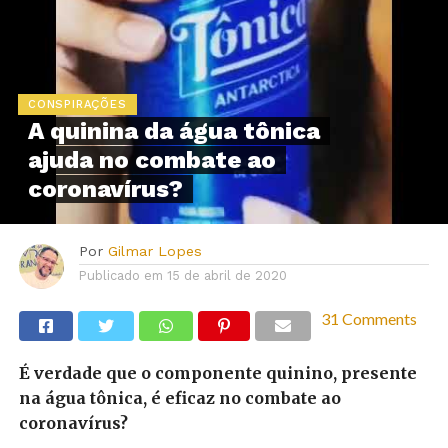
CONSPIRAÇÕES
A quinina da água tônica
ajuda no combate ao
coronavírus?
Por
Gilmar Lopes
Publicado em
15 de abril de 2020
31 Comments
É verdade que o componente quinino, presente
na água tônica, é eficaz no combate ao
coronavírus?