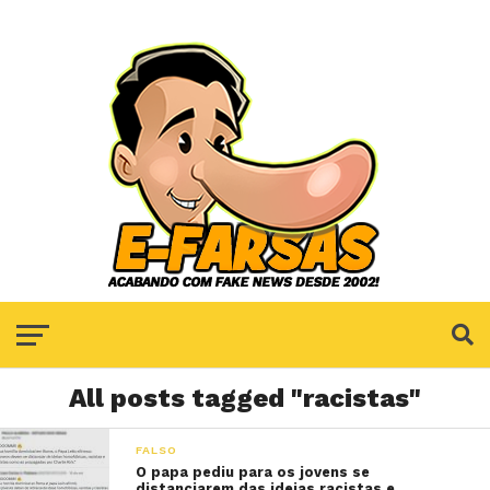
All posts tagged "racistas"
FALSO
O papa pediu para os jovens se
distanciarem das ideias racistas e