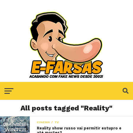
All posts tagged "Reality"
CINEMA / TV
Reality show russo vai permitir estupro e
até mortes?