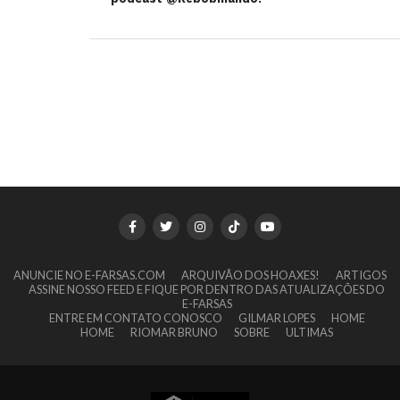
ANUNCIE NO E-FARSAS.COM
ARQUIVÃO DOS HOAXES!
ARTIGOS
ASSINE NOSSO FEED E FIQUE POR DENTRO DAS ATUALIZAÇÕES DO
E-FARSAS
ENTRE EM CONTATO CONOSCO
GILMAR LOPES
HOME
HOME
RIOMAR BRUNO
SOBRE
ULTIMAS