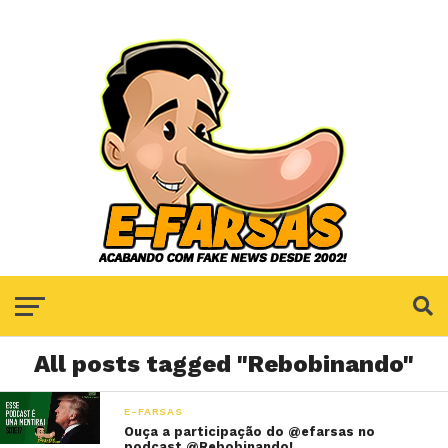
All posts tagged "Rebobinando"
E-FARSAS
Ouça a participação do @efarsas no
podcast @Rebobinando!