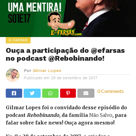
E-FARSAS
Ouça a participação do @efarsas
no podcast @Rebobinando!
Por
Gilmar Lopes
Publicado em
29 de setembro de 2017
0 Comments
Gilmar Lopes foi o convidado desse episódio do
podcast
Rebobinando
, da família
Não Salvo
, para
falar sobre fake news! Ouça agora mesmo!