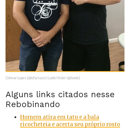
Gilmar Lopes (@efarsas) e Luide Hister (@luide)
Alguns links citados nesse
Rebobinando
Homem atira em tatu e a bala
ricocheteia e acerta seu próprio rosto