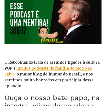
O Rebobinando trata de assuntos ligados à cultura
POP, é
um dos podcasts da família do blog Não
Salvo
,
o maior blog de humor do Brasil
, e nos
sentimos muito honrados em participar desse
episódio.
Ouça o nosso bate papo, na
íntegra, clicando no player