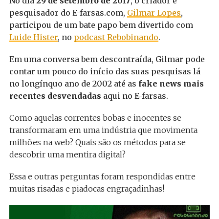
No dia
29 de setembro de 2017
, o criador e
pesquisador do E-farsas.com,
Gilmar Lopes
,
participou de um bate papo bem divertido com
Luide Hister
, no
podcast Rebobinando
.
Em uma conversa bem descontraída, Gilmar pode
contar um pouco do início das suas pesquisas lá
no longínquo ano de 2002 até as
fake news mais
recentes desvendadas
aqui no E-farsas.
Como aquelas correntes bobas e inocentes se
transformaram em uma indústria que movimenta
milhões na web? Quais são os métodos para se
descobrir uma mentira digital?
Essa e outras perguntas foram respondidas entre
muitas risadas e piadocas engraçadinhas!