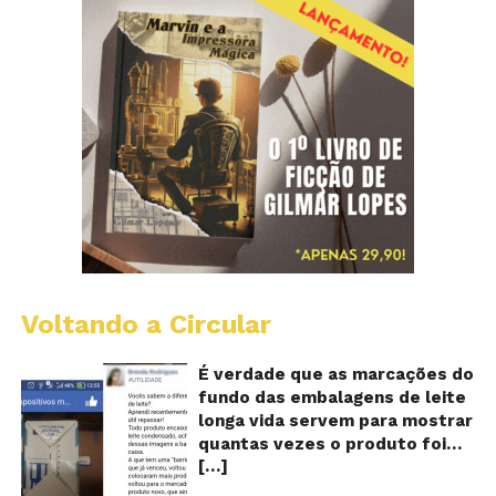
Voltando a Circular
E
lo
vi
É verdade que as marcações do
m
fundo das embalagens de leite
qu
longa vida servem para mostrar
v
quantas vezes o produto foi
o
[…]
reaproveitado? O alerta surgiu
le
fo
no dia 22 de novembro de 2018,