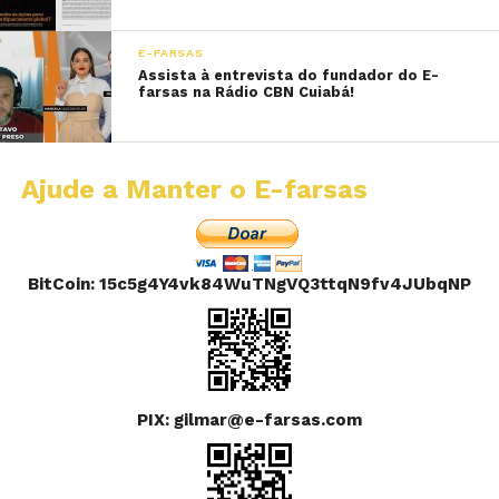
E-FARSAS
Assista à entrevista do fundador do E-
farsas na Rádio CBN Cuiabá!
Ajude a Manter o E-farsas
BitCoin: 15c5g4Y4vk84WuTNgVQ3ttqN9fv4JUbqNP
PIX: gilmar@e-farsas.com