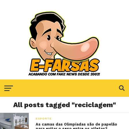
All posts tagged "reciclagem"
ESPORTE
As camas das Olimpíadas são de papelão
para evitar o sexo entre os atletas?