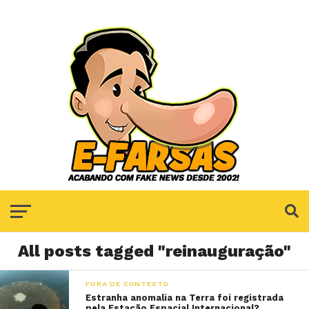
All posts tagged "reinauguração"
FORA DE CONTEXTO
Estranha anomalia na Terra foi registrada
pela Estação Espacial Internacional?