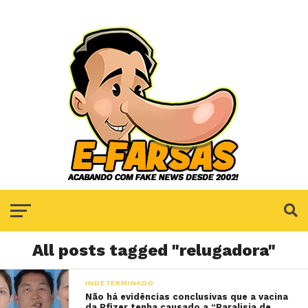
All posts tagged "relugadora"
INDETERMINADO
Não há evidências conclusivas que a vacina
da Pfizer tenha causado a “Paralisia de