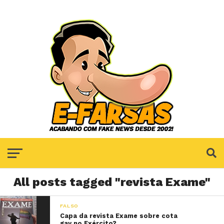
All posts tagged "revista Exame"
FALSO
Capa da revista Exame sobre cota
gay no Exército?