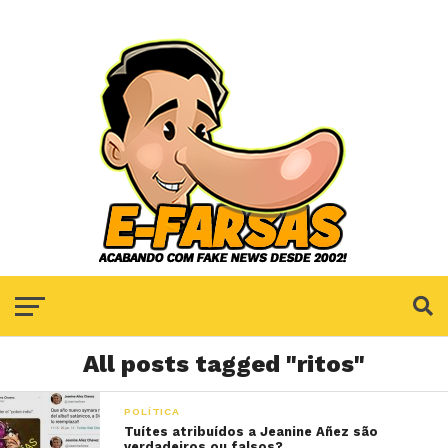
All posts tagged "ritos"
POLÍTICA
Tuítes atribuídos a Jeanine Añez são
verdadeiros ou falsos?