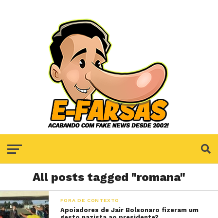
All posts tagged "romana"
FORA DE CONTEXTO
Apoiadores de Jair Bolsonaro fizeram um
gesto nazista ao presidente?