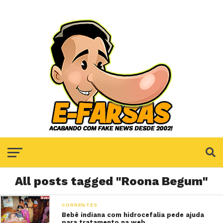
All posts tagged "Roona Begum"
CORRENTES
Bebê indiana com hidrocefalia pede ajuda
para tratamento na web