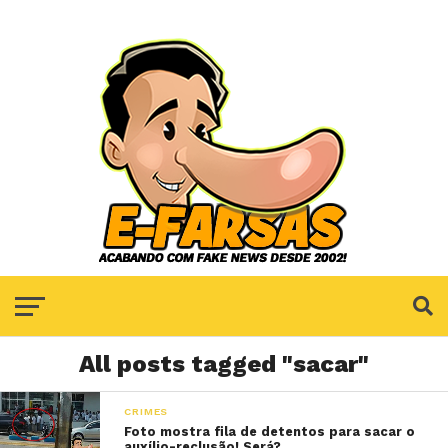
All posts tagged "sacar"
CRIMES
Foto mostra fila de detentos para sacar o
auxílio-reclusão! Será?