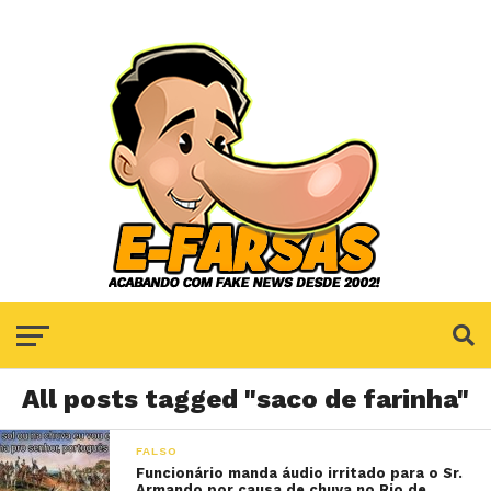
All posts tagged "saco de farinha"
FALSO
Funcionário manda áudio irritado para o Sr.
Armando por causa de chuva no Rio de