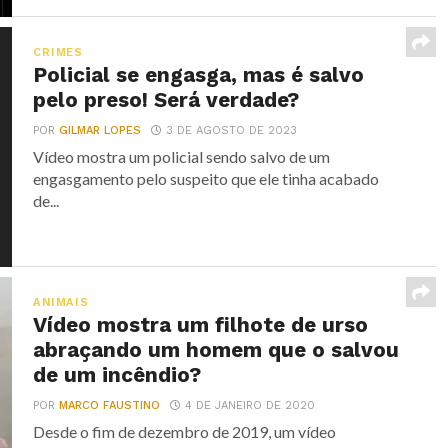
CRIMES
Policial se engasga, mas é salvo
pelo preso! Será verdade?
POR
GILMAR LOPES
3 DE AGOSTO DE 2023
Vídeo mostra um policial sendo salvo de um
engasgamento pelo suspeito que ele tinha acabado
de...
ANIMAIS
Vídeo mostra um filhote de urso
abraçando um homem que o salvou
de um incêndio?
POR
MARCO FAUSTINO
4 DE JANEIRO DE 2020
Desde o fim de dezembro de 2019, um vídeo