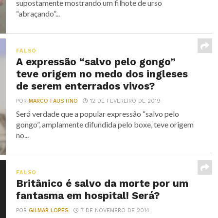
supostamente mostrando um filhote de urso
“abraçando”...
FALSO
A expressão “salvo pelo gongo”
teve origem no medo dos ingleses
de serem enterrados vivos?
POR
MARCO FAUSTINO
12 DE FEVEREIRO DE 2019
Será verdade que a popular expressão “salvo pelo
gongo”, amplamente difundida pelo boxe, teve origem
no...
FALSO
Britânico é salvo da morte por um
fantasma em hospital! Será?
POR
GILMAR LOPES
7 DE NOVEMBRO DE 2014