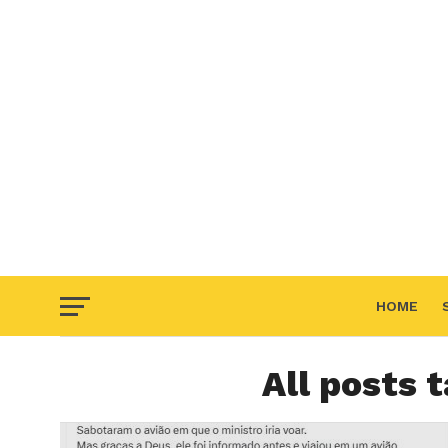
HOME
All posts 
F.A.Q