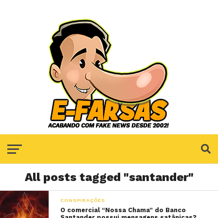
All posts tagged "santander"
CONSPIRAÇÕES
O comercial “Nossa Chama” do Banco
Santander possui mensagens satânicas?