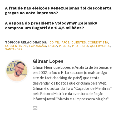
A fraude nas eleições venezuelanas foi descoberta
graças ao voto impresso?
A esposa do presidente Volodymyr Zelensky
comprou um Bugatti de € 4,5 milhões?
TÓPICOS RELACIONADOS:
100 MIL
,
APÓS
,
CLIENTES
,
CORRENTISTA
,
CORRENTISTAS
,
EXPOSIÇÃO
,
FARSA
,
PERDEU
,
PROTESTO
,
QUEERMUSEU
,
SANTANDER
Gilmar Lopes
Gilmar Henrique Lopes é Analista de Sistemas e,
em 2002, criou o E-farsas.com (o mais antigo
site de fact checking do país!) que tenta
desvendar os boatos que circulam pela Web.
Gilmar é o autor do livro "Caçador de Mentiras"
pela Editora Matrix e da aventura de ficção
infantojuvenil "Marvin e a Impressora Mágica"!