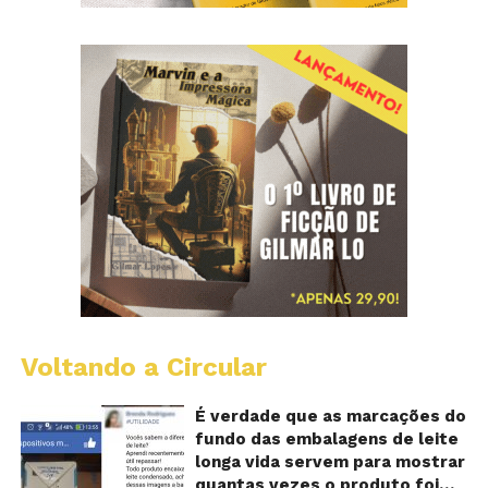
Voltando a Circular
E
lo
vi
É verdade que as marcações do
m
fundo das embalagens de leite
qu
longa vida servem para mostrar
v
quantas vezes o produto foi
o