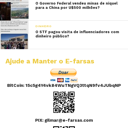
O Governo Federal vendeu minas de níquel
para a China por U$500 milhões?
DINHEIRO
O STF pagou visita de influenciadores com
dinheiro público?
Ajude a Manter o E-farsas
BitCoin: 15c5g4Y4vk84WuTNgVQ3ttqN9fv4JUbqNP
PIX: gilmar@e-farsas.com