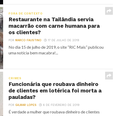
FORA DE CONTEXTO
Restaurante na Tailândia servia
macarrão com carne humana para
os clientes?
POR
MARCO FAUSTINO
17 DE JULHO DE 2019
No dia 15 de julho de 2019, o site “RIC Mais” publicou
uma notícia bem macabra!...
CRIMES
Funcionária que roubava dinheiro
de clientes em lotérica foi morta a
pauladas?
POR
GILMAR LOPES
6 DE FEVEREIRO DE 2019
É verdade a mulher que roubava dinheiro de clientes