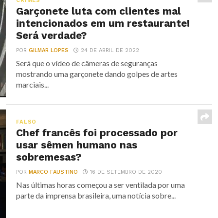
CRIMES
Garçonete luta com clientes mal
intencionados em um restaurante!
Será verdade?
POR
GILMAR LOPES
24 DE ABRIL DE 2022
Será que o vídeo de câmeras de seguranças
mostrando uma garçonete dando golpes de artes
marciais...
FALSO
Chef francês foi processado por
usar sêmen humano nas
sobremesas?
POR
MARCO FAUSTINO
16 DE SETEMBRO DE 2020
Nas últimas horas começou a ser ventilada por uma
parte da imprensa brasileira, uma notícia sobre...