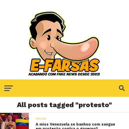
All posts tagged "protesto"
FALSO
A miss Venezuela se banhou com sangue
em protesto contra o governo?