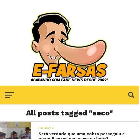
All posts tagged "seco"
ANIMAIS
Será verdade que uma cobra perseguiu e
picou 8 vezes um jovem na Índia?