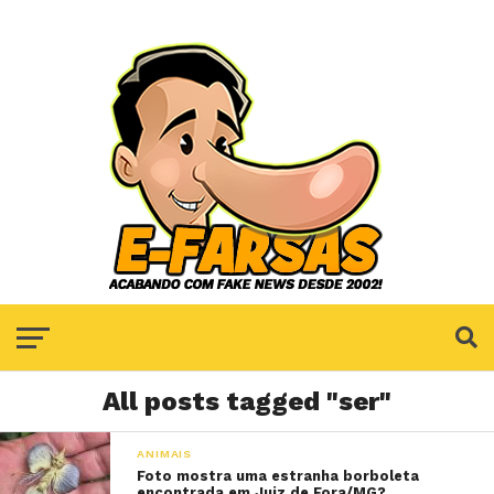
All posts tagged "ser"
ANIMAIS
Foto mostra uma estranha borboleta
encontrada em Juiz de Fora/MG?