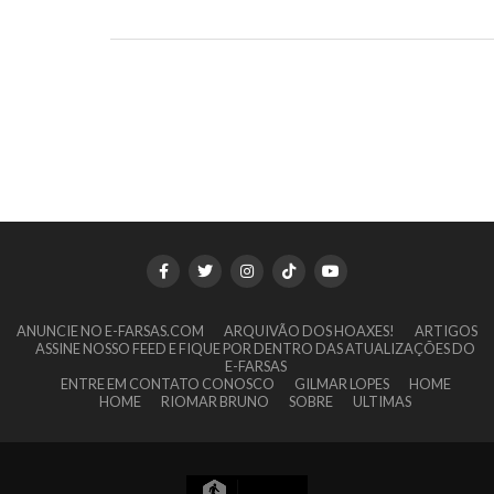
ANUNCIE NO E-FARSAS.COM
ARQUIVÃO DOS HOAXES!
ARTIGOS
ASSINE NOSSO FEED E FIQUE POR DENTRO DAS ATUALIZAÇÕES DO
E-FARSAS
ENTRE EM CONTATO CONOSCO
GILMAR LOPES
HOME
HOME
RIOMAR BRUNO
SOBRE
ULTIMAS
11