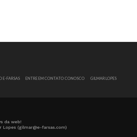
O E-FARSAS
ENTRE EM CONTATO CONOSCO
GILMAR LOPES
s da web!
ar Lopes (gilmar@e-farsas.com)