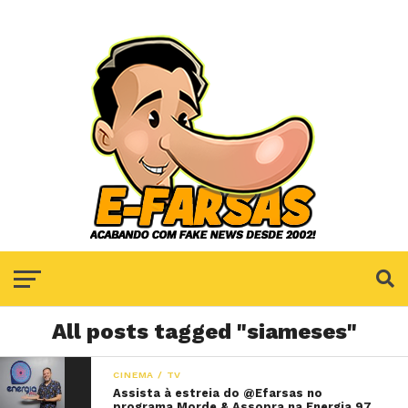
All posts tagged "siameses"
CINEMA / TV
Assista à estreia do @Efarsas no
programa Morde & Assopra na Energia 97