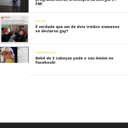
FM!
FALSO
É verdade que um de dois irmãos siameses
se declarou gay?
CORRENTES
Bebê de 2 cabeças pede o seu Amém no
Facebook!