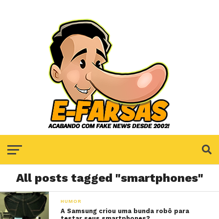
All posts tagged "smartphones"
HUMOR
A Samsung criou uma bunda robô para
testar seus smartphones?