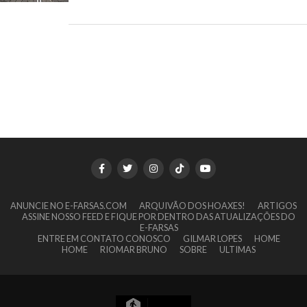
ANUNCIE NO E-FARSAS.COM
ARQUIVÃO DOS HOAXES!
ARTIGOS
ASSINE NOSSO FEED E FIQUE POR DENTRO DAS ATUALIZAÇÕES DO
E-FARSAS
ENTRE EM CONTATO CONOSCO
GILMAR LOPES
HOME
HOME
RIOMAR BRUNO
SOBRE
ULTIMAS
7