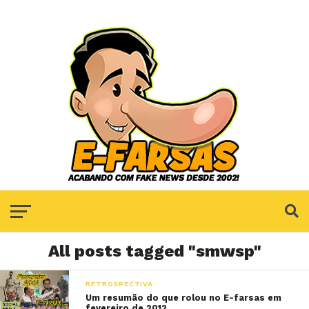
All posts tagged "smwsp"
RETROSPECTIVA
Um resumão do que rolou no E-farsas em
fevereiro de 2012