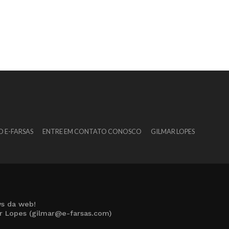
O E-FARSAS
ENTRE EM CONTATO CONOSCO
GILMAR LOPES
s da web!
ar Lopes (gilmar@e-farsas.com)