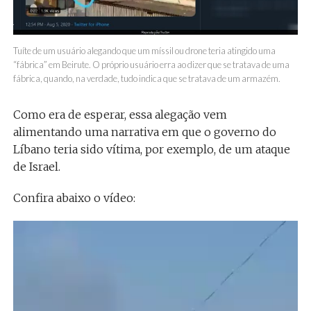
Tuíte de um usuário alegando que um míssil ou drone teria atingido uma
“fábrica” em Beirute. O próprio usuário erra ao dizer que se tratava de uma
fábrica, quando, na verdade, tudo indica que se tratava de um armazém.
Como era de esperar, essa alegação vem
alimentando uma narrativa em que o governo do
Líbano teria sido vítima, por exemplo, de um ataque
de Israel.
Confira abaixo o vídeo:
Tocador
de
vídeo