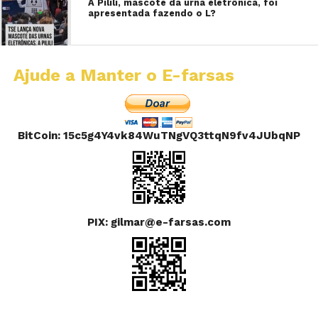
A Pilili, mascote da urna eletrônica, foi
apresentada fazendo o L?
Ajude a Manter o E-farsas
BitCoin: 15c5g4Y4vk84WuTNgVQ3ttqN9fv4JUbqNP
PIX: gilmar@e-farsas.com