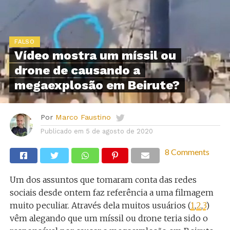
FALSO
Vídeo mostra um míssil ou
drone de causando a
megaexplosão em Beirute?
Por
Marco Faustino
Publicado em
5 de agosto de 2020
8 Comments
Um dos assuntos que tomaram conta das redes
sociais desde ontem faz referência a uma filmagem
muito peculiar. Através dela muitos usuários (
1
,
2
,
3
)
vêm alegando que um míssil ou drone teria sido o