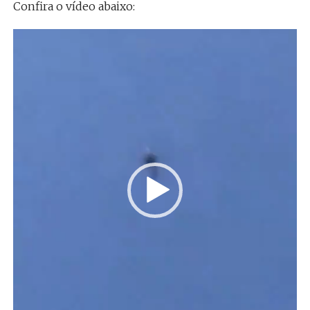
Confira o vídeo abaixo:
Tocador
de
vídeo