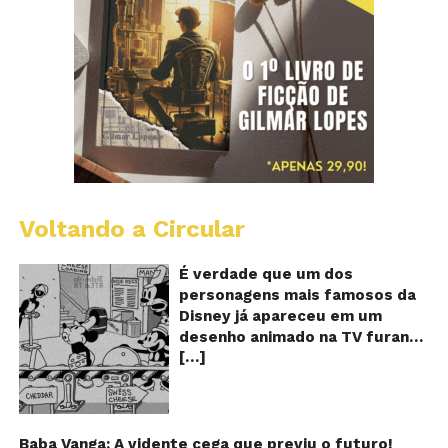
Voltando a Circular
D
m
o
É verdade que um dos
M
personagens mais famosos da
fu
Disney já apareceu em um
qu
desenho animado na TV furando
c
[…]
queijos com o seu pênis? O
o
pê
vídeo é compartilhado na forma
de um GIF animado e mostra
imagens de um episódio antigo
do desenho do personagem
Baba Vanga: A vidente cega que previu o futuro!