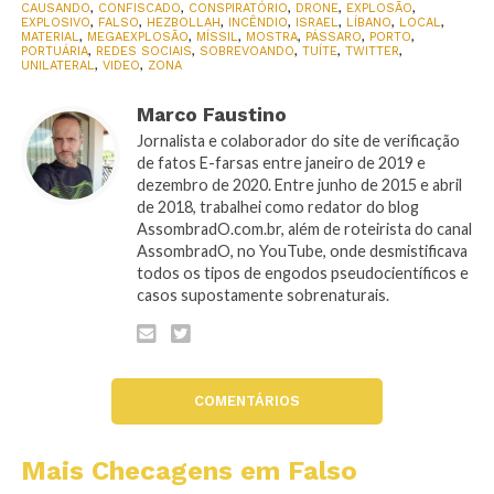
CAUSANDO
,
CONFISCADO
,
CONSPIRATÓRIO
,
DRONE
,
EXPLOSÃO
,
EXPLOSIVO
,
FALSO
,
HEZBOLLAH
,
INCÊNDIO
,
ISRAEL
,
LÍBANO
,
LOCAL
,
MATERIAL
,
MEGAEXPLOSÃO
,
MÍSSIL
,
MOSTRA
,
PÁSSARO
,
PORTO
,
PORTUÁRIA
,
REDES SOCIAIS
,
SOBREVOANDO
,
TUÍTE
,
TWITTER
,
UNILATERAL
,
VIDEO
,
ZONA
Marco Faustino
Jornalista e colaborador do site de verificação
de fatos E-farsas entre janeiro de 2019 e
dezembro de 2020. Entre junho de 2015 e abril
de 2018, trabalhei como redator do blog
AssombradO.com.br, além de roteirista do canal
AssombradO, no YouTube, onde desmistificava
todos os tipos de engodos pseudocientíficos e
casos supostamente sobrenaturais.
COMENTÁRIOS
Mais Checagens em Falso