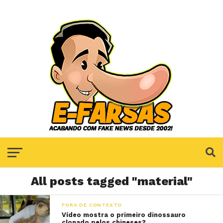
All posts tagged "material"
FORA DE CONTEXTO
Vídeo mostra o primeiro dinossauro
clonado pelos chineses?