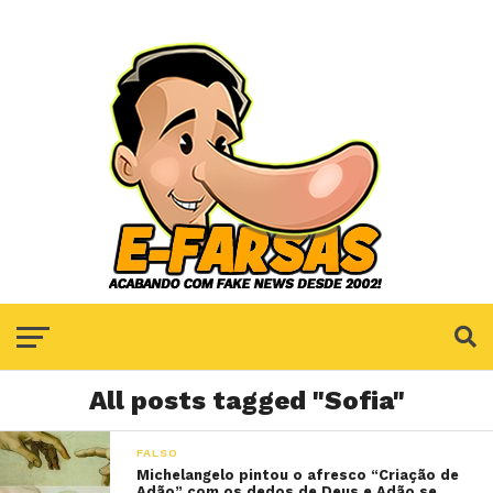
All posts tagged "Sofia"
FALSO
Michelangelo pintou o afresco “Criação de
Adão” com os dedos de Deus e Adão se