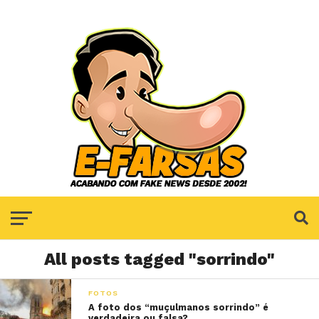
All posts tagged "sorrindo"
FOTOS
A foto dos “muçulmanos sorrindo” é
verdadeira ou falsa?