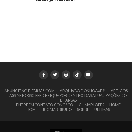
ANUNCIE NO E-FARSAS.COM
ARQUIVÃO DOS HOAXES!
ARTIGOS
ASSINE NOSSO FEED E FIQUE POR DENTRO DAS ATUALIZAÇÕES DO
E-FARSAS
ENTRE EM CONTATO CONOSCO
GILMAR LOPES
HOME
HOME
RIOMAR BRUNO
SOBRE
ULTIMAS