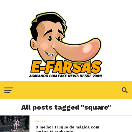
All posts tagged "square"
FALSO
O melhor truque de mágica com
cartas já realizado!