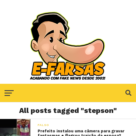
All posts tagged "stepson"
FALSO
Prefeito instalou uma câmera para gravar
fantasmas e flagrou traição da esposa?