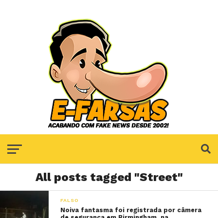
All posts tagged "Street"
FALSO
Noiva fantasma foi registrada por câmera
de segurança em Birmingham, na