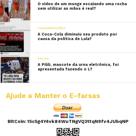
O vídeo de um monge escalando uma rocha
sem utilizar as mãos é real?
CONSPIRAÇÕES
A Coca-Cola diminuiu seu produto por
causa da política de Lula?
FALSO
A Pilili, mascote da urna eletrônica, foi
apresentada fazendo o L?
Ajude a Manter o E-farsas
BitCoin: 15c5g4Y4vk84WuTNgVQ3ttqN9fv4JUbqNP