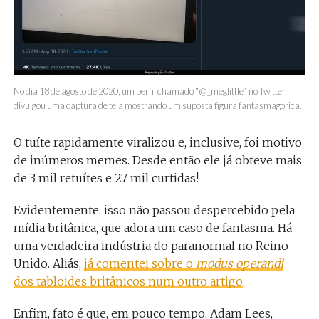
No dia 18 de agosto de 2020, um perfil chamado “@_meglittle”, no Twitter,
divulgou uma captura de tela mostrando um suposta figura fantasmagórica.
O tuíte rapidamente viralizou e, inclusive, foi motivo
de inúmeros memes. Desde então ele já obteve mais
de 3 mil retuítes e 27 mil curtidas!
Evidentemente, isso não passou despercebido pela
mídia britânica, que adora um caso de fantasma. Há
uma verdadeira indústria do paranormal no Reino
Unido. Aliás,
já comentei sobre o
modus operandi
dos tabloides britânicos num outro artigo
.
Enfim, fato é que, em pouco tempo, Adam Lees,