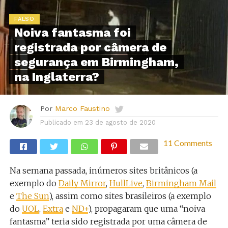
FALSO
Noiva fantasma foi
registrada por câmera de
segurança em Birmingham,
na Inglaterra?
Por
Marco Faustino
Publicado em
23 de agosto de 2020
11 Comments
Na semana passada, inúmeros sites britânicos (a
exemplo do
Daily Mirror
,
HullLive
,
Birmingham Mail
e
The Sun
), assim como sites brasileiros (a exemplo
do
UOL
,
Extra
e
ND+
), propagaram que uma “noiva
fantasma” teria sido registrada por uma câmera de