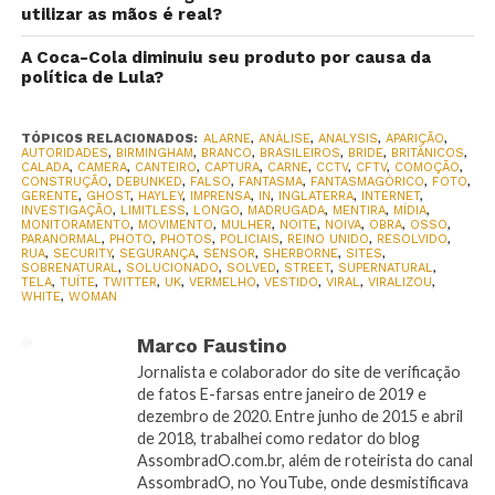
utilizar as mãos é real?
A Coca-Cola diminuiu seu produto por causa da
política de Lula?
TÓPICOS RELACIONADOS:
ALARNE
,
ANÁLISE
,
ANALYSIS
,
APARIÇÃO
,
AUTORIDADES
,
BIRMINGHAM
,
BRANCO
,
BRASILEIROS
,
BRIDE
,
BRITÂNICOS
,
CALADA
,
CAMERA
,
CANTEIRO
,
CAPTURA
,
CARNE
,
CCTV
,
CFTV
,
COMOÇÃO
,
CONSTRUÇÃO
,
DEBUNKED
,
FALSO
,
FANTASMA
,
FANTASMAGÓRICO
,
FOTO
,
GERENTE
,
GHOST
,
HAYLEY
,
IMPRENSA
,
IN
,
INGLATERRA
,
INTERNET
,
INVESTIGAÇÃO
,
LIMITLESS
,
LONGO
,
MADRUGADA
,
MENTIRA
,
MÍDIA
,
MONITORAMENTO
,
MOVIMENTO
,
MULHER
,
NOITE
,
NOIVA
,
OBRA
,
OSSO
,
PARANORMAL
,
PHOTO
,
PHOTOS
,
POLICIAIS
,
REINO UNIDO
,
RESOLVIDO
,
RUA
,
SECURITY
,
SEGURANÇA
,
SENSOR
,
SHERBORNE
,
SITES
,
SOBRENATURAL
,
SOLUCIONADO
,
SOLVED
,
STREET
,
SUPERNATURAL
,
TELA
,
TUÍTE
,
TWITTER
,
UK
,
VERMELHO
,
VESTIDO
,
VIRAL
,
VIRALIZOU
,
WHITE
,
WOMAN
Marco Faustino
Jornalista e colaborador do site de verificação
de fatos E-farsas entre janeiro de 2019 e
dezembro de 2020. Entre junho de 2015 e abril
de 2018, trabalhei como redator do blog
AssombradO.com.br, além de roteirista do canal
AssombradO, no YouTube, onde desmistificava