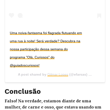
Uma noiva-fantasma foi flagrada flutuando em
uma rua à noite! Será verdade? Descubra na
nossa participação dessa semana do
programa "Olá, Curiosos" do
@guiadoscuriosos!
A post shared by
Gilmar Lopes
(@efarsas) on
Sep 3, 20
Conclusão
Falso! Na verdade, estamos diante de uma
mulher, de carne e osso, que estava usando um