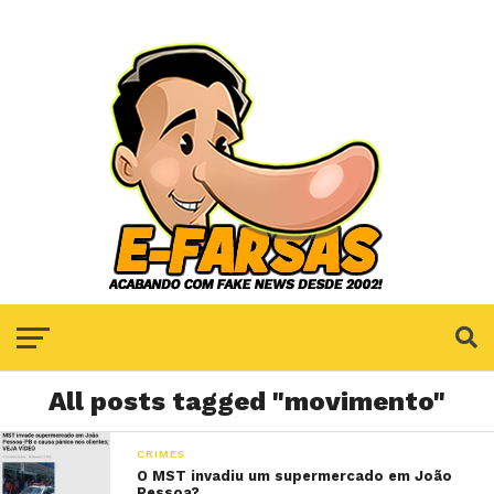
All posts tagged "movimento"
CRIMES
O MST invadiu um supermercado em João
Pessoa?