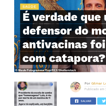
SAÚDE
É verdade que
defensor do m
antivacinas fo
com catapora?
Por
Gilmar 
Publicado em
SALVAR