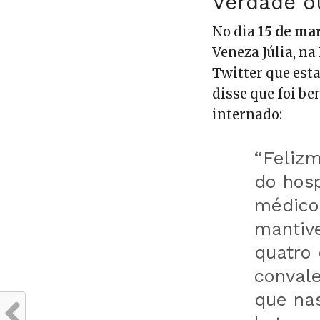
Verdade o
No dia
15 de ma
Veneza Júlia, na
Twitter que est
disse que foi be
internado:
“Feliz
do hos
médico
mantiv
quatro
convale
que nas