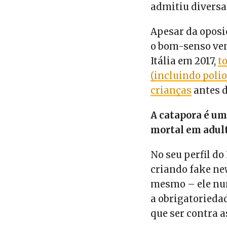
admitiu diversas
Apesar da oposi
o bom-senso ven
Itália em 2017,
t
(incluindo poli
crianças
antes d
A catapora é u
mortal em adul
No seu perfil do
criando fake ne
mesmo – ele nun
a obrigatoriedad
que ser contra a