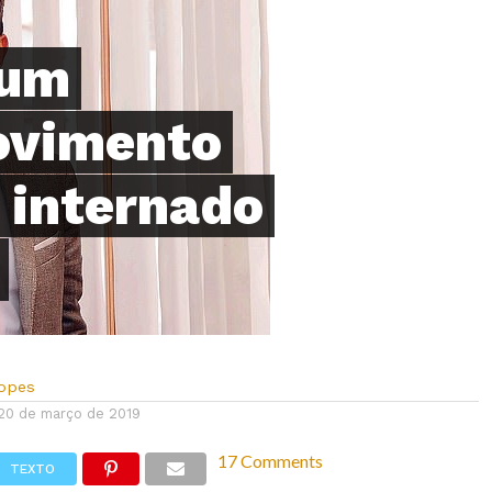
 um
ovimento
i internado
Lopes
20 de março de 2019
17 Comments
TEXTO