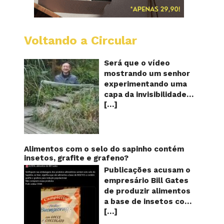
Voltando a Circular
A
China
mostro
Será que o vídeo
em
mostrando um senhor
vídeo
experimentando uma
a
capa da invisibilidade
nova
[…]
em um jardim é
capa
quântic
verdadeiro ou falso? O
da
vídeo surgiu nas redes
invisibi
sociais e em diversos
sites e blogs na
Alimentos com o selo do sapinho contém
segunda semana de
insetos, grafite e grafeno?
dezembro de 2017 e
Publicações acusam o
rapidamente ganhou
empresário Bill Gates
centenas de milhares
de produzir alimentos
de curtidas e de
a base de insetos com
compartilhamentos.
[…]
grafite e grafeno com
Nele podemos ver um
o objetivo de reduzir a