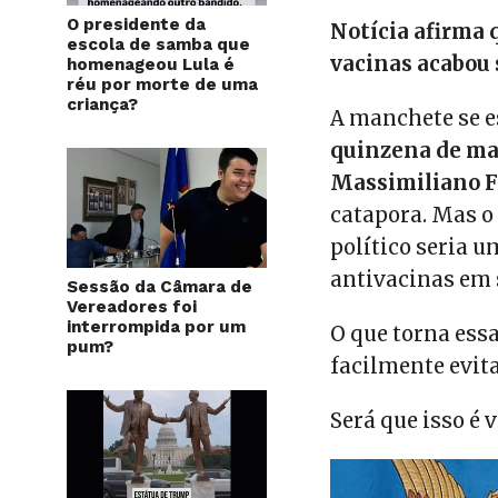
O presidente da
Notícia afirma 
escola de samba que
vacinas acabou 
homenageou Lula é
réu por morte de uma
criança?
A manchete se e
quinzena de ma
Massimiliano F
catapora. Mas o 
político seria 
antivacinas em 
Sessão da Câmara de
Vereadores foi
interrompida por um
O que torna essa
pum?
facilmente evita
Será que isso é 