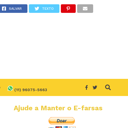
SALVAR
TEXTO
O
(11) 96075-5663
Ajude a Manter o E-farsas