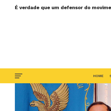
É verdade que um defensor do movimen
HOME
F.A.Q