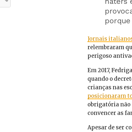
haters 
provoc
porque 
Jornais italian
relembraram que
perigoso antiva
Em 2017, Fedriga
quando o decret
crianças nas esc
posicionaram t
obrigatória não 
convencer as fam
Apesar de ser co