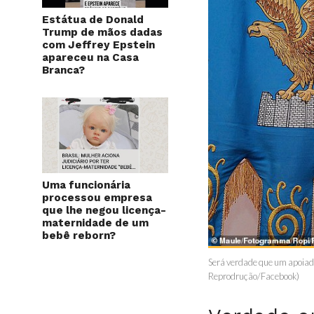
Estátua de Donald
Trump de mãos dadas
com Jeffrey Epstein
apareceu na Casa
Branca?
Uma funcionária
processou empresa
que lhe negou licença-
maternidade de um
bebê reborn?
Será verdade que um apoiado
Reprodrução/Facebook)