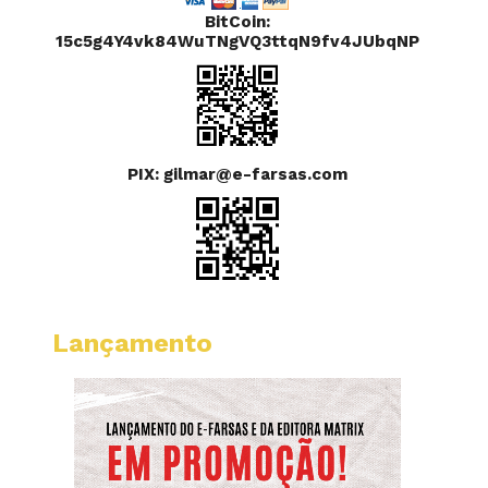
BitCoin:
15c5g4Y4vk84WuTNgVQ3ttqN9fv4JUbqNP
PIX: gilmar@e-farsas.com
Lançamento